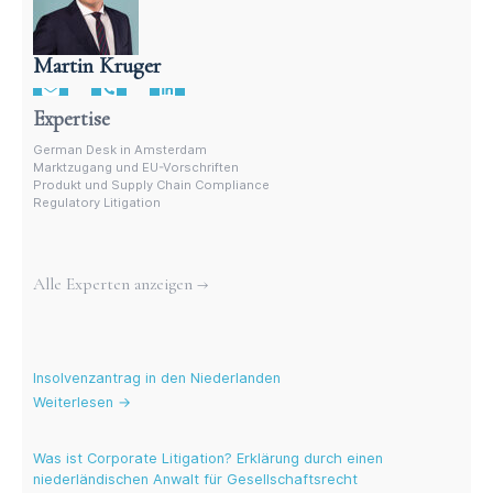
Martin Kruger
Deutschsprachiger Anwalt in den Niederlanden
Expertise
German Desk in Amsterdam
Marktzugang und EU-Vorschriften
Produkt und Supply Chain Compliance
Regulatory Litigation
Weitere Experten
Alle Experten anzeigen →
Aktuelle Blogs
Insolvenzantrag in den Niederlanden
Weiterlesen →
Was ist Corporate Litigation? Erklärung durch einen
niederländischen Anwalt für Gesellschaftsrecht