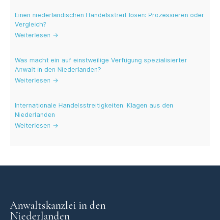
Einen niederländischen Handelsstreit lösen: Prozessieren oder
Vergleich?
Weiterlesen →
Was macht ein auf einstweilige Verfügung spezialisierter
Anwalt in den Niederlanden?
Weiterlesen →
Internationale Handelsstreitigkeiten: Klagen aus den
Niederlanden
Weiterlesen →
Anwaltskanzlei in den
Niederlanden