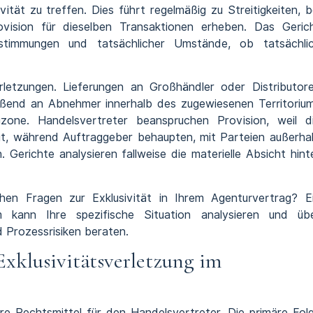
vität zu treffen. Dies führt regelmäßig zu Streitigkeiten, b
vision für dieselben Transaktionen erheben. Das Geric
estimmungen und tatsächlicher Umstände, ob tatsächli
erletzungen. Lieferungen an Großhändler oder Distributor
ießend an Abnehmer innerhalb des zugewiesenen Territoriu
rauzone. Handelsvertreter beanspruchen Provision, weil d
gt, während Auftraggeber behaupten, mit Parteien außerha
. Gerichte analysieren fallweise die materielle Absicht hint
chen Fragen zur Exklusivität in Ihrem Agenturvertrag? E
 kann Ihre spezifische Situation analysieren und üb
 Prozessrisiken beraten.
Exklusivitätsverletzung im
ere Rechtsmittel für den Handelsvertreter. Die primäre Fol