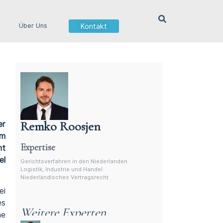
Kontakt
Über Uns
Remko Roosjen
er
Anwalt für niederländisches Vertragsrecht
em
Expertise
ht
el
Gerichtsverfahren in den Niederlanden
Logistik, Industrie und Handel
Niederländisches Vertragsrecht
ei
es
Weitere Experten
he