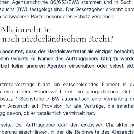
chen Agenturrichtlinie 86/653/EWG stammen und in Buch 
etzbuchs (BW) festgelegt sind. Der Gesetzgeber erkennt dam
ich schwächere Partei besonderen Schutz verdienen.
 Alleinrecht in
n nach niederländischem Recht?
en bedeutet, dass der Handelsvertreter als einziger berechti
fischen Gebiets im Namen des Auftraggebers tätig zu werd
iet keine anderen Agenten einschalten oder selbst akt
rtretervertrags bildet ein entscheidendes Element in d
rteien einem Handelsvertreter ein geografisches Gebi
 Absatz 1 Buchstabe c BW automatisch eine Vermutung d
nn Anspruch auf Provision für alle Verträge, die innerha
 davon, ob er tatsächlich vermittelt hat.
rseite. Der Auftraggeber darf den exklusiven Charakter n
inbarung einschränken, in der die Reichweite des Alleinrech