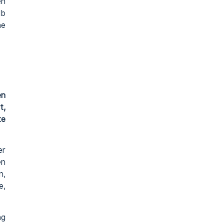
en
lb
he
en
t,
te
er
en
n,
e,
ng