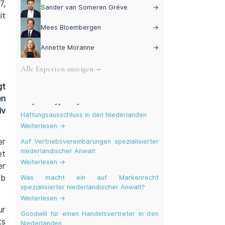
7,
Sander van Someren Gréve
→
it
Mees Bloembergen
→
Annette Moranne
→
Alle Experten anzeigen →
gt
en
Aktuelle Blogs
iv
Haftungsausschluss in den Niederlanden
Weiterlesen →
er
Auf Vertriebsvereinbarungen spezialisierter
niederländischer Anwalt
et
Weiterlesen →
er
lb
Was macht ein auf Markenrecht
spezialisierter niederländischer Anwalt?
Weiterlesen →
ur
Goodwill für einen Handelsvertreter in den
ts
Niederlanden