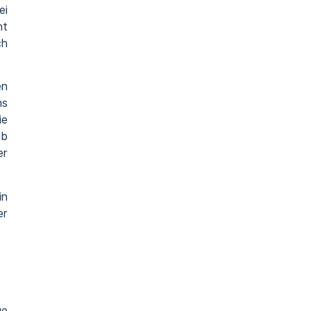
ei
ht
ch
en
ms
ie
lb
er
in
er
ge