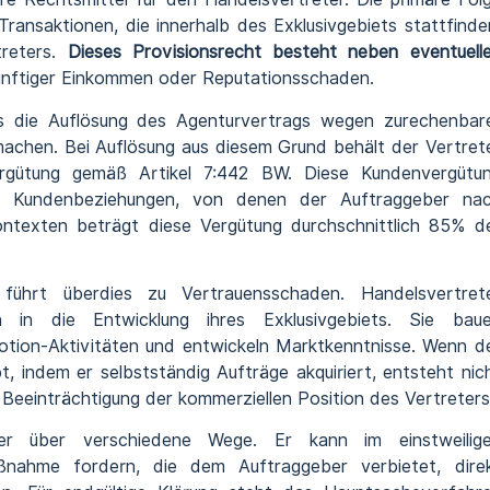
Transaktionen, die innerhalb des Exklusivgebiets stattfinde
treters.
Dieses Provisionsrecht besteht neben eventuell
künftiger Einkommen oder Reputationsschaden.
s die Auflösung des Agenturvertrags wegen zurechenbar
machen. Bei Auflösung aus diesem Grund behält der Vertret
ergütung gemäß Artikel 7:442 BW. Diese Kundenvergütu
 Kundenbeziehungen, von denen der Auftraggeber na
kontexten beträgt diese Vergütung durchschnittlich 85% d
t führt überdies zu Vertrauensschaden. Handelsvertret
n in die Entwicklung ihres Exklusivgebiets. Sie bau
otion-Aktivitäten und entwickeln Marktkenntnisse. Wenn d
t, indem er selbstständig Aufträge akquiriert, entsteht nic
 Beeinträchtigung der kommerziellen Position des Vertreters
ter über verschiedene Wege. Er kann im einstweilig
ßnahme fordern, die dem Auftraggeber verbietet, dire