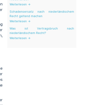
en
Weiterlesen →
er
Schadensersatz nach niederländischem
Recht geltend machen
Weiterlesen →
ng
Was ist Vertragsbruch nach
er
niederländischem Recht?
n,
Weiterlesen →
se
er
es
ge
er