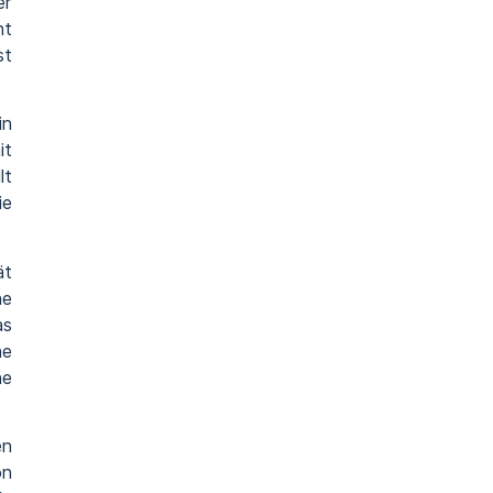
er
ht
st
in
it
lt
ie
ät
ne
as
ne
ne
en
on