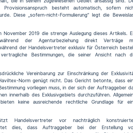
ält, die in seinem zugewiesenen Gebiet ansässig sind. D
r Provisionsanspruch besteht automatisch, sofern nic
rde. Diese „sofern-nicht-Formulierung“ legt die Beweisla
 November 2019 die strenge Auslegung dieses Artikels. E
e während der Agenturbeziehung direkt Verträge m
ährend der Handelsvertreter exklusiv für Österreich bestel
vertragliche Bestimmungen, die seiner Ansicht nach d
sdrückliche Vereinbarung zur Einschränkung der Exklusivit
 Haviltex-Norm genügt nicht. Das Gericht betonte, dass ei
e Bestimmung vorliegen muss, in der sich der Auftraggeber d
nen innerhalb des Exklusivgebiets durchzuführen. Allgemei
bieten keine ausreichende rechtliche Grundlage für ei
tzt Handelsvertreter vor nachträglich konstruiert
utet dies, dass Auftraggeber bei der Erstellung v