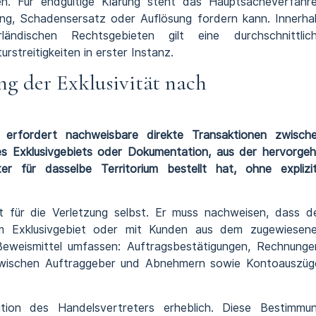
fen. Für endgültige Klärung steht das Hauptsacheverfahr
ung, Schadensersatz oder Auflösung fordern kann. Innerha
dischen Rechtsgebieten gilt eine durchschnittlic
streitigkeiten in erster Instanz.
g der Exklusivität nach
g erfordert nachweisbare direkte Transaktionen zwisch
s Exklusivgebiets oder Dokumentation, aus der hervorgeh
r für dasselbe Territorium bestellt hat, ohne explizi
t für die Verletzung selbst. Er muss nachweisen, dass d
m Exklusivgebiet oder mit Kunden aus dem zugewiesen
Beweismittel umfassen: Auftragsbestätigungen, Rechnunge
zwischen Auftraggeber und Abnehmern sowie Kontoauszüg
tion des Handelsvertreters erheblich. Diese Bestimmu