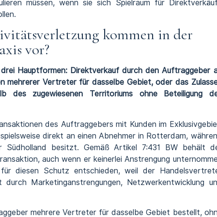
ulieren müssen, wenn sie sich Spielraum für Direktverkäu
llen.
ivitätsverletzung kommen in der
axis vor?
in drei Hauptformen: Direktverkauf durch den Auftraggeber 
en mehrerer Vertreter für dasselbe Gebiet, oder das Zulass
alb des zugewiesenen Territoriums ohne Beteiligung d
Transaktionen des Auftraggebers mit Kunden im Exklusivgebie
ispielsweise direkt an einen Abnehmer in Rotterdam, währe
ür Südholland besitzt. Gemäß Artikel 7:431 BW behält d
 Transaktion, auch wenn er keinerlei Anstrengung unternomm
ür diesen Schutz entschieden, weil der Handelsvertret
ut durch Marketinganstrengungen, Netzwerkentwicklung u
aggeber mehrere Vertreter für dasselbe Gebiet bestellt, oh