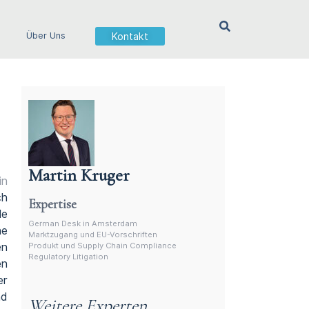
Kontakt
Über Uns
Martin Kruger
in
Deutschsprachiger Anwalt in den Niederlanden
ch
Expertise
le
German Desk in Amsterdam
he
Marktzugang und EU-Vorschriften
en
Produkt und Supply Chain Compliance
Regulatory Litigation
en
er
nd
Weitere Experten