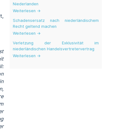
Niederlanden
Weiterlesen →
t,
Schadensersatz nach niederländischem
Recht geltend machen
Weiterlesen →
Verletzung der Exklusivität im
niederländischen Handelsvertretervertrag
st
Weiterlesen →
it
l:
on
in
n,
re
em
er
ng
er