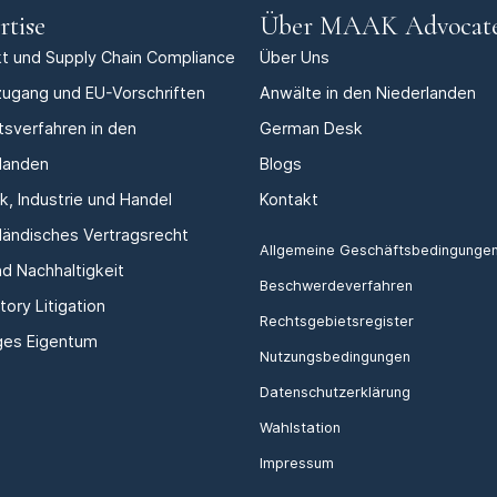
rtise
Über MAAK Advocat
t und Supply Chain Compliance
Über Uns
ugang und EU-Vorschriften
Anwälte in den Niederlanden
tsverfahren in den
German Desk
landen
Blogs
ik, Industrie und Handel
Kontakt
ländisches Vertragsrecht
Allgemeine Geschäftsbedingunge
d Nachhaltigkeit
Beschwerdeverfahren
tory Litigation
Rechtsgebietsregister
ges Eigentum
Nutzungsbedingungen
Datenschutzerklärung
Wahlstation
Impressum