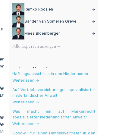
Remko Roosjen
→
Sander van Someren Gréve
→
em
Mees Bloembergen
→
Alle Experten anzeigen →
er
er
Aktuelle Blogs
Haftungsausschluss in den Niederlanden
Weiterlesen →
ie
Auf Vertriebsvereinbarungen spezialisierter
as
niederländischer Anwalt
Weiterlesen →
Was macht ein auf Markenrecht
se
spezialisierter niederländischer Anwalt?
Weiterlesen →
ie
es
Goodwill für einen Handelsvertreter in den