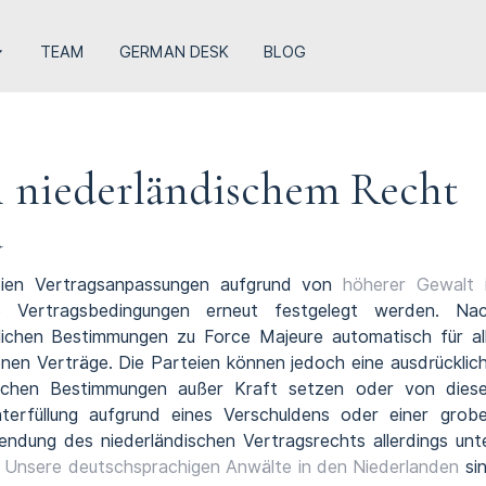
TEAM
GERMAN DESK
BLOG
h niederländischem Recht
d
eien Vertragsanpassungen aufgrund von
höherer Gewalt 
Vertragsbedingungen erneut festgelegt werden. Na
lichen Bestimmungen zu Force Majeure automatisch für al
en Verträge. Die Parteien können jedoch eine ausdrücklic
lichen Bestimmungen außer Kraft setzen oder von dies
terfüllung aufgrund eines Verschuldens oder einer grob
wendung des niederländischen Vertragsrechts allerdings unt
.
Unsere deutschsprachigen Anwälte in den Niederlanden
si