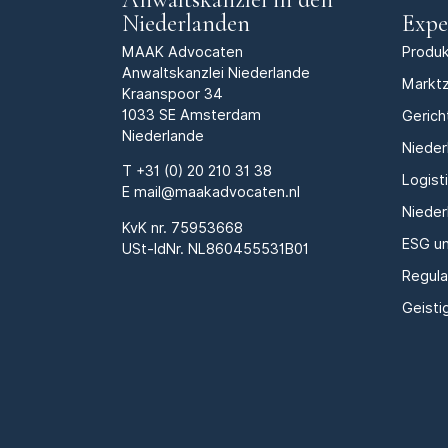
Niederlanden
Expe
MAAK Advocaten
Produk
Anwaltskanzlei Niederlande
Marktz
Kraanspoor 34
1033 SE Amsterdam
Gerich
Niederlande
Nieder
T
+31 (0) 20 210 31 38
Logist
E
mail@maakadvocaten.nl
Nieder
KvK nr.
75953668
ESG un
USt-IdNr. NL860455531B01
Regula
Geisti