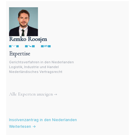
Remko Roosjen
Anwalt für niederländisches Vertragsrecht
Expertise
Gerichtsverfahren in den Niederlanden
Logistik, Industrie und Handel
Niederländisches Vertragsrecht
Weitere Experten
Alle Experten anzeigen →
Aktuelle Blogs
Insolvenzantrag in den Niederlanden
Weiterlesen →