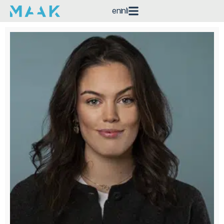
en
nl