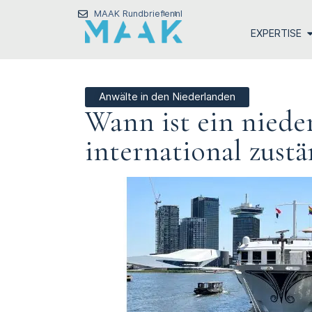
MAAK Rundbrief
en
nl
EXPERTISE
Anwälte in den Niederlanden
Wann ist ein niede
international zustä