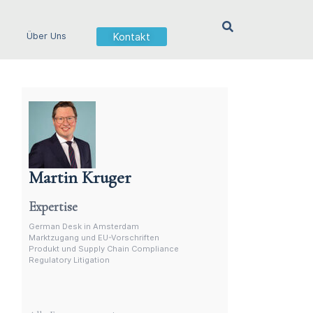
Kontakt
Über Uns
Martin Kruger
Deutschsprachiger Anwalt in den Niederlanden
Expertise
German Desk in Amsterdam
Marktzugang und EU-Vorschriften
Produkt und Supply Chain Compliance
Regulatory Litigation
Weitere Experten