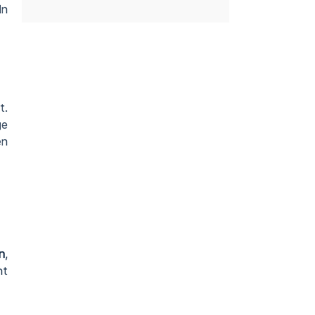
ln
t.
ge
en
n
,
ht