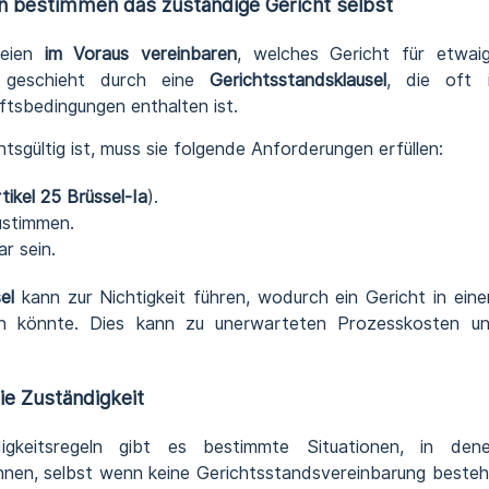
en bestimmen das zuständige Gericht selbst
teien
im Voraus vereinbaren
, welches Gericht für etwai
es geschieht durch eine
Gerichtsstandsklausel
, die oft 
tsbedingungen enthalten ist.
sgültig ist, muss sie folgende Anforderungen erfüllen:
tikel 25 Brüssel-Ia
).
ustimmen.
r sein.
el
kann zur Nichtigkeit führen, wodurch ein Gericht in ein
n könnte. Dies kann zu unerwarteten Prozesskosten u
e Zuständigkeit
igkeitsregeln gibt es bestimmte Situationen, in den
önnen, selbst wenn keine Gerichtsstandsvereinbarung besteh