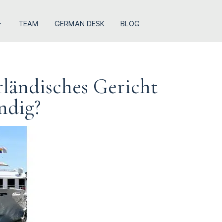
TEAM
GERMAN DESK
BLOG
rländisches Gericht
ndig?