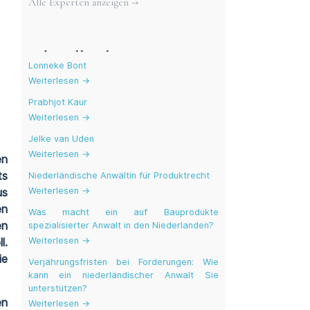
Alle Experten anzeigen →
Aktuelle Blogs
Lonneke Bont
Weiterlesen →
Prabhjot Kaur
Weiterlesen →
Jelke van Uden
Weiterlesen →
en
ts
Niederländische Anwältin für Produktrecht
Weiterlesen →
us
en
Was macht ein auf Bauprodukte
en
spezialisierter Anwalt in den Niederlanden?
Weiterlesen →
l.
ie
Verjährungsfristen bei Forderungen: Wie
kann ein niederländischer Anwalt Sie
unterstützen?
en
Weiterlesen →