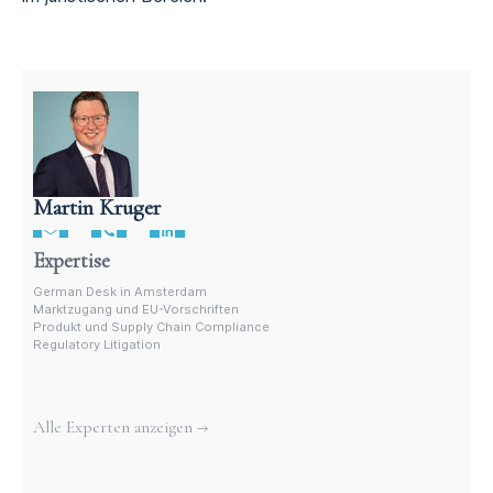
Martin Kruger
Deutschsprachiger Anwalt in den Niederlanden
Expertise
German Desk in Amsterdam
Marktzugang und EU-Vorschriften
Produkt und Supply Chain Compliance
Regulatory Litigation
Weitere Experten
Alle Experten anzeigen →