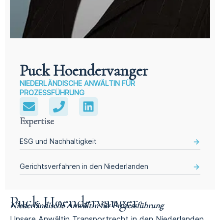
Puck Hoendervanger
NIEDERLÄNDISCHE ANWÄLTIN FÜR
PROZESSFÜHRUNG
Expertise
ESG und Nachhaltigkeit
Gerichtsverfahren in den Niederlanden
Puck Hoendervanger
Niederländische Anwältin für Prozessführung
Unsere Anwältin Transportrecht in den Niederlanden