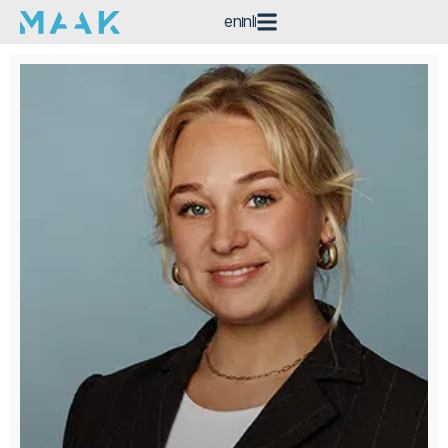
en
nl