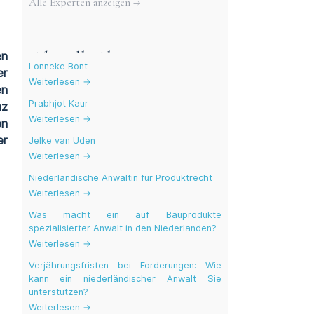
Alle Experten anzeigen →
Aktuelle Blogs
en
Lonneke Bont
er
Weiterlesen →
en
Prabhjot Kaur
nz
Weiterlesen →
en
er
Jelke van Uden
Weiterlesen →
Niederländische Anwältin für Produktrecht
Weiterlesen →
Was macht ein auf Bauprodukte
spezialisierter Anwalt in den Niederlanden?
Weiterlesen →
Verjährungsfristen bei Forderungen: Wie
kann ein niederländischer Anwalt Sie
unterstützen?
Weiterlesen →