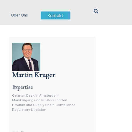
Kontakt
Über Uns
Martin Kruger
Deutschsprachiger Anwalt in den Niederlanden
Expertise
German Desk in Amsterdam
Marktzugang und EU-Vorschriften
Produkt und Supply Chain Compliance
Regulatory Litigation
Weitere Experten