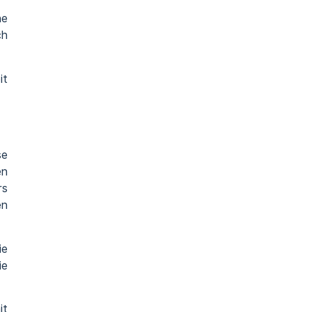
he
ch
it
se
en
rs
en
ie
ie
it