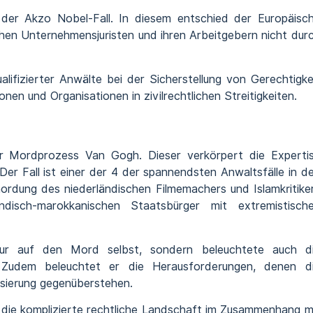
t der Akzo Nobel-Fall. In diesem entschied der Europäisc
hen Unternehmensjuristen und ihren Arbeitgebern nicht dur
alifizierter Anwälte bei der Sicherstellung von Gerechtigke
en und Organisationen in zivilrechtlichen Streitigkeiten.
er Mordprozess Van Gogh. Dieser verkörpert die Experti
Der Fall ist einer der 4 der spannendsten Anwaltsfälle in d
mordung des niederländischen Filmemachers und Islamkritike
isch-marokkanischen Staatsbürger mit extremistisch
nur auf den Mord selbst, sondern beleuchtete auch d
. Zudem beleuchtet er die Herausforderungen, denen d
isierung gegenüberstehen.
h die komplizierte rechtliche Landschaft im Zusammenhang m